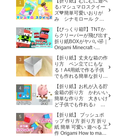
【折り紙】むにむに遊べ
る♪マシュマロスクイー
ズ💙簡単可愛いおりが
み シナモロール クロ
ミ ポチャッコ キティ
【びっくり箱⁉】TNTか
How to make Origami
らクリーパーが飛び出す
sanrio - SodaCatOrigami
折り紙BOXがヤバい🤣｜
楽しい折り紙♪
Origami Minecraft -
ORIGAMI LAND おりが
【折り紙】丈夫な箱の作
みランド
り方 ペン立てにもな
る！A4用紙で作る子供
でも作れる簡単な折り
方 origami box - ゆいの
【折り紙】お札が入る貯
おりがみ研究室
金箱の折り方 かわいい
簡単な作り方 大きいけ
ど子供でも作れる♪ 夏
休みの自由研究にもぜ
【折り紙】 プッシュポ
ひ！【おりがみ】 - ゆい
ップ 作り方 折り方 折り
のおりがみ研究室
紙 簡単 可愛い 遊べる 工
作 Origami How to make