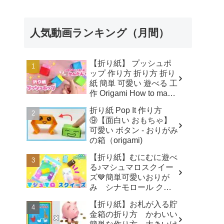
POP IT Paper Craft DIY
ボタン Pop It fidget - 折
り紙チャンネル Origami
人気動画ランキング（月間）
Paper Craft
【折り紙】 プッシュポ
ップ 作り方 折り方 折り
紙 簡単 可愛い 遊べる 工
作 Origami How to make
POP IT Paper Craft DIY
折り紙 Pop It 作り方
ボタン Pop It fidget - 折
⑨【面白い おもちゃ】
り紙チャンネル Origami
可愛い ボタン - おりがみ
Paper Craft
の箱（origami)
【折り紙】むにむに遊べ
る♪マシュマロスクイー
ズ💙簡単可愛いおりが
み シナモロール クロ
ミ ポチャッコ キティ
【折り紙】お札が入る貯
How to make Origami
金箱の折り方 かわいい
sanrio - SodaCatOrigami