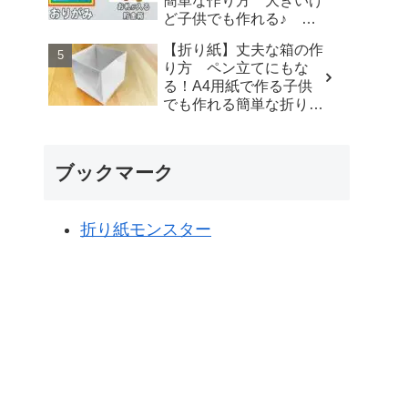
簡単な作り方 大きいけ
楽しい折り紙♪
ど子供でも作れる♪ 夏
休みの自由研究にもぜ
【折り紙】丈夫な箱の作
ひ！【おりがみ】 - ゆい
り方 ペン立てにもな
のおりがみ研究室
る！A4用紙で作る子供
でも作れる簡単な折り
方 origami box - ゆいの
おりがみ研究室
ブックマーク
折り紙モンスター