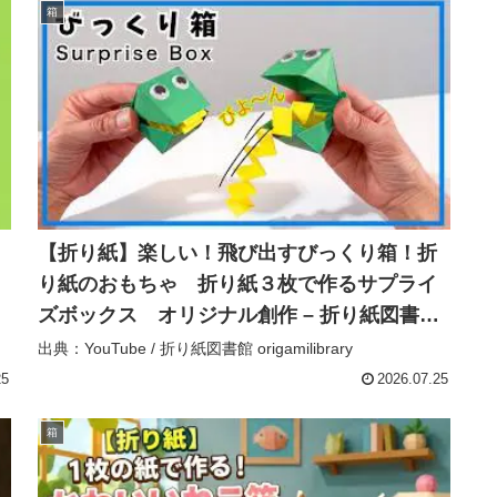
箱
【折り紙】楽しい！飛び出すびっくり箱！折
り紙のおもちゃ 折り紙３枚で作るサプライ
ズボックス オリジナル創作 – 折り紙図書館
origamilibrary
出典：YouTube / 折り紙図書館 origamilibrary
25
2026.07.25
箱