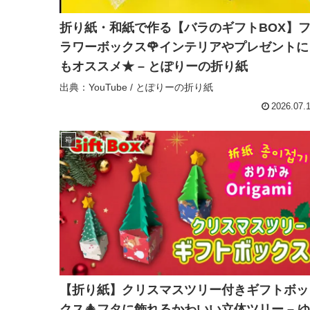
折り紙・和紙で作る【バラのギフトBOX】
ラワーボックス🌹インテリアやプレゼントに
もオススメ★ – とぽりーの折り紙
出典：YouTube / とぽりーの折り紙
2026.07.
箱
【折り紙】クリスマスツリー付きギフトボッ
クス🎄フタに飾れるかわいい立体ツリー – ゆ