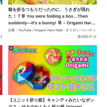
フ
箱を折るつもりだったのに、うさぎが現れ
た！？🐰 You were folding a box…Then
suddenly—it’s a bunny! 🐰 – Origami Harri
Hadi – オリガミハリハディ
出典：YouTube / Origami Harri Hadi - オリガミハリハディ
13
2026.07.11
箱
【ユニット折り紙】キャンディみたいなボッ
クス – ゆみのかんたん折り紙 Origami