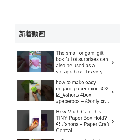
新着動画
The small origami gift
box full of surprises can
also be used as a
storage box. It is very
simpl – Xiaoda Funny
how to make easy
origami paper mini BOX
☑️_#shorts #box
#paperbox – @only craft
398
How Much Can This
TINY Paper Box Hold?
🤔 #shorts – Paper Craft
Central