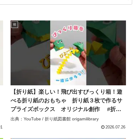
箱
【折り紙】楽しい！飛び出すびっくり箱！遊
べる折り紙のおもちゃ 折り紙３枚で作るサ
プライズボックス オリジナル創作 #折り
紙＃折り紙おもちゃ＃折り紙びっくり箱
出典：YouTube / 折り紙図書館 origamilibrary
#origami #papertoy – 折り紙図書館
01
2026.07.26
origamilibrary