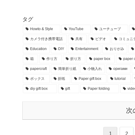
タグ
Howto & Style
YouTube
ユーチューブ
カメラ付き携帯電話
共有
ビデオ
コミュニ
Education
DIY
Entertainment
おりがみ
箱
作り方
折り方
paper box
paper c
papercraft
簡単折り紙
小物入れ
оригами
ボックス
折纸
Paper gift box
tutorial
diy gift box
gift
Paper folding
vide
次
1
2