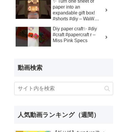
✨ Turn one sheet of
paper into an
expandable gift box!
#shorts #diy – WaW
Media
Diy paper craft✨ #diy
#craft #papercraft r –
Miss Pink Specs
動画検索
人気動画ランキング（週間）