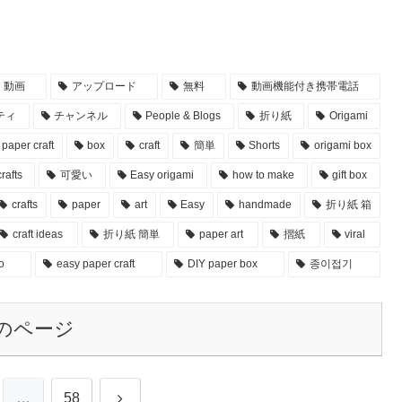
動画
アップロード
無料
動画機能付き携帯電話
ティ
チャンネル
People & Blogs
折り紙
Origami
paper craft
box
craft
簡単
Shorts
origami box
rafts
可愛い
Easy origami
how to make
gift box
crafts
paper
art
Easy
handmade
折り紙 箱
craft ideas
折り紙 簡単
paper art
摺紙
viral
o
easy paper craft
DIY paper box
종이접기
のページ
次
…
58