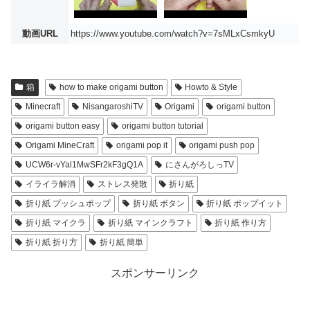
動画URL
https://www.youtube.com/watch?v=7sMLxCsmkyU
箱
how to make origami button
Howto & Style
Minecraft
NisangaroshiTV
Origami
origami button
origami button easy
origami button tutorial
Origami MineCraft
origami pop it
origami push pop
UCW6r-vYal1MwSFr2kF3gQ1A
にさんがろしっTV
イライラ解消
ストレス発散
折り紙
折り紙 プッシュポップ
折り紙 ボタン
折り紙 ポップイット
折り紙 マイクラ
折り紙 マインクラフト
折り紙 作り方
折り紙 折り方
折り紙 簡単
スポンサーリンク