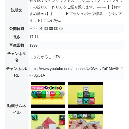
折り紙でマインクラフトのプッシュポップ、ポップイッ
トの折り方、作り方をご紹介致します。--------【【おす
説明文
すめ動画↓】】----------▶プッシュポップ特集 （ポップ
イット）https://y...
公開日時
2022-01-30 08:00:05
長さ
17:11
再生回数
1999
チャンネル
にさんがろしっTV
名
チャンネルU
https://www.youtube.com/channel/UCW6r-vYal1MwSFr2
RL
kF3gQ1A
動画サムネ
イル