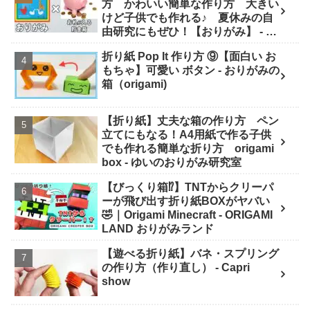
方 かわいい簡単な作り方 大きい
けど子供でも作れる♪ 夏休みの自
由研究にもぜひ！【おりがみ】 - ゆ
いのおりがみ研究室
折り紙 Pop It 作り方 ⑨【面白い お
もちゃ】可愛い ボタン - おりがみの
箱（origami)
【折り紙】丈夫な箱の作り方 ペン
立てにもなる！A4用紙で作る子供
でも作れる簡単な折り方 origami
box - ゆいのおりがみ研究室
【びっくり箱⁉】TNTからクリーパ
ーが飛び出す折り紙BOXがヤバい
🤣｜Origami Minecraft - ORIGAMI
LAND おりがみランド
【遊べる折り紙】バネ・スプリング
の作り方（作り直し） - Capri
show