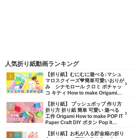
人気折り紙動画ランキング
【折り紙】むにむに遊べる♪マシュ
マロスクイーズ💙簡単可愛いおりが
み シナモロール クロミ ポチャッ
コ キティ How to make Origami
sanrio - SodaCatOrigami 楽しい折
【折り紙】 プッシュポップ 作り方
り紙♪
折り方 折り紙 簡単 可愛い 遊べる
工作 Origami How to make POP IT
Paper Craft DIY ボタン Pop It
fidget - 折り紙チャンネル Origami
【折り紙】お札が入る貯金箱の折り
Paper Craft