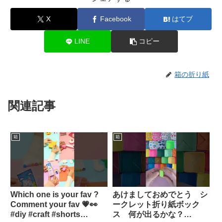
X
Facebook
はてブ
LINE
コピー
箱の折り紙
関連記事
箱
箱
Which one is your fav ?
あけましておめでとう シ
Comment your fav 💗👀
ークレット折り紙ボック
#diy #craft #shorts
ス 何が出るかな？