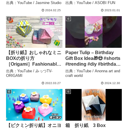
#youtubeshorts#art
Orimgami Secret Box
出典：YouTube / Jasmine Studio
出典：YouTube / ASOBI FUN
#papercraft #easy –
#shorts – ASOBI FUN
2024.02.25
2023.01.01
Jasmine Studio
箱
箱
【折り紙】おしゃれなミニ
Paper Tulip – Birthday
BOXの折り方
Gift Box Idea🎁😍 #shorts
［Origami］Fashionable
#trending #diy #birthday
and small box 簡単箱のお
#papercraft #gift
出典：YouTube / みっつTV-
出典：YouTube / Anonna art and
りがみ – みっつTV-
#everyone – Anonna art
ORIGAMI
craft world
ORIGAMI
and craft world
2022.03.27
2024.12.30
箱
箱
【ピクミン折り紙】オニヨ
箱 折り紙 3 Box