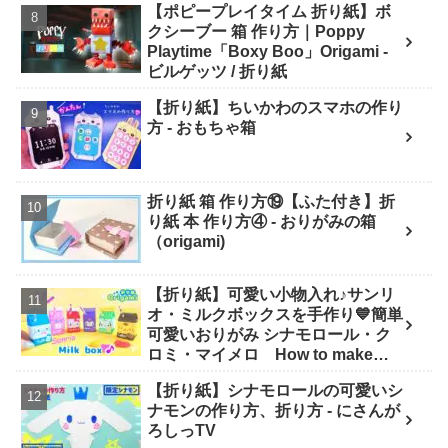
【ポピープレイタイム 折り紙】ボ
クシーブー 箱 作り方｜Poppy
Playtime「Boxy Boo」Origami -
ビルゲッツ / 折り紙
【折り紙】ちいかわのスマホの作り
方 - おもちゃ箱
折り紙 箱 作り方⑲【ふた付き】折
り紙 本 作り方④ - おりがみの箱
（origami)
【折り紙】可愛い小物入れ♪サンリ
オ・ミルクボックスを手作り💙簡単
可愛いおりがみ シナモロール・ク
ロミ・マイメロ How to make
Origami sanrio 산리오 종이 접기 -
【折り紙】シナモロールの可愛いシ
SodaCatOrigami 楽しい折り紙♪
ナモンの作り方、折り方 - にさんが
ろしっTV