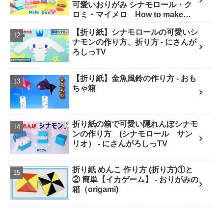
可愛いおりがみ シナモロール・ク
ロミ・マイメロ How to make
Origami sanrio 산리오 종이 접기 -
【折り紙】シナモロールの可愛いシ
SodaCatOrigami 楽しい折り紙♪
ナモンの作り方、折り方 - にさんが
ろしっTV
【折り紙】金魚風鈴の作り方 - おも
ちゃ箱
折り紙の箱で可愛い隠れんぼシナモ
ンの作り方 (シナモロール サン
リオ） - にさんがろしっTV
折り紙 めんこ 作り方 (折り方)①と
② 簡単【イカゲーム】 - おりがみの
箱（origami)