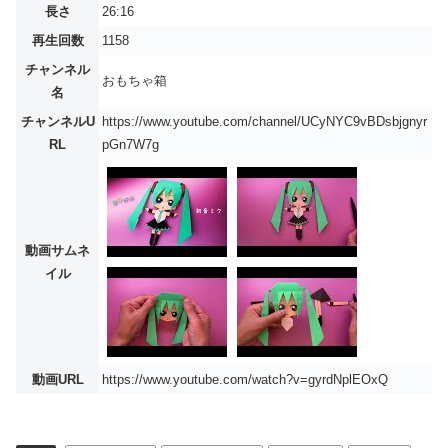
長さ
26:16
再生回数
1158
チャンネル
おもちゃ箱
名
チャンネルU
https://www.youtube.com/channel/UCyNYC9vBDsbjgnyr
RL
pGn7W7g
動画サムネ
イル
動画URL
https://www.youtube.com/watch?v=gyrdNplEOxQ