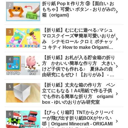
折り紙 Pop It 作り方 ⑨【面白い お
Paper Craft
もちゃ】可愛い ボタン - おりがみの
箱（origami)
【折り紙】むにむに遊べる♪マシュ
マロスクイーズ💙簡単可愛いおりが
み シナモロール クロミ ポチャッ
コ キティ How to make Origami
sanrio - SodaCatOrigami 楽しい折
【折り紙】お札が入る貯金箱の折り
り紙♪
方 かわいい簡単な作り方 大きい
けど子供でも作れる♪ 夏休みの自
由研究にもぜひ！【おりがみ】 - ゆ
いのおりがみ研究室
【折り紙】丈夫な箱の作り方 ペン
立てにもなる！A4用紙で作る子供
でも作れる簡単な折り方 origami
box - ゆいのおりがみ研究室
【びっくり箱⁉】TNTからクリーパ
ーが飛び出す折り紙BOXがヤバい
🤣｜Origami Minecraft - ORIGAMI