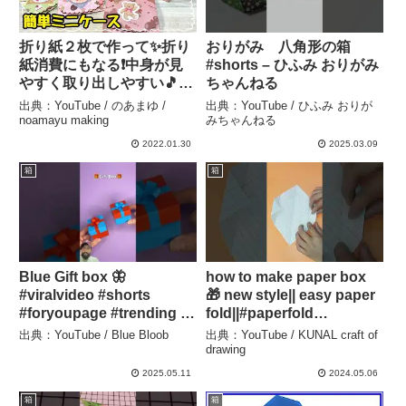
折り紙２枚で作って✨折り
おりがみ 八角形の箱
紙消費にもなる❗️中身が見
#shorts – ひふみ おりがみ
やすく取り出しやすい🎵た
ちゃんねる
たんでコンパクトなミニケ
出典：YouTube / のあまゆ /
出典：YouTube / ひふみ おりが
ース〜💕 – のあまゆ /
noamayu making
みちゃんねる
noamayu making
2022.01.30
2025.03.09
箱
箱
Blue Gift box 🦋
how to make paper box
#viralvideo #shorts
🎁 new style|| easy paper
#foryoupage #trending –
fold||#paperfold
Blue Bloob
#paperbox
出典：YouTube / Blue Bloob
出典：YouTube / KUNAL craft of
#youtubeshorts
drawing
#coolidea – KUNAL craft
2025.05.11
2024.05.06
of drawing
箱
箱