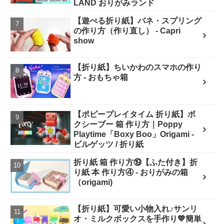
LAND おりがみランド
【遊べる折り紙】バネ・スプリング
の作り方（作り直し） - Capri
show
【折り紙】ちいかわのスマホの作り
方 - おもちゃ箱
【ポピープレイタイム 折り紙】ボ
クシーブー 箱 作り方｜Poppy
Playtime「Boxy Boo」Origami -
ビルゲッツ / 折り紙
折り紙 箱 作り方⑲【ふた付き】折
り紙 本 作り方④ - おりがみの箱
（origami)
【折り紙】可愛い小物入れ♪サンリ
オ・ミルクボックスを手作り💙簡単