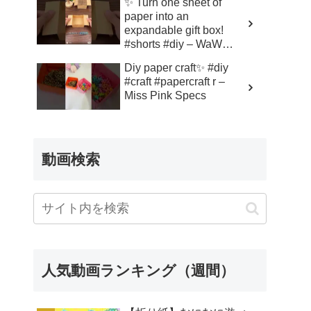
✨ Turn one sheet of
paper into an
expandable gift box!
#shorts #diy – WaW
Media
Diy paper craft✨ #diy
#craft #papercraft r –
Miss Pink Specs
動画検索
人気動画ランキング（週間）