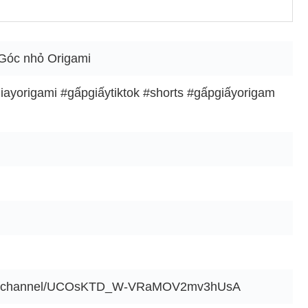
 Góc nhỏ Origami
ayorigami #gấpgiấytiktok #shorts #gấpgiấyorigam
com/channel/UCOsKTD_W-VRaMOV2mv3hUsA