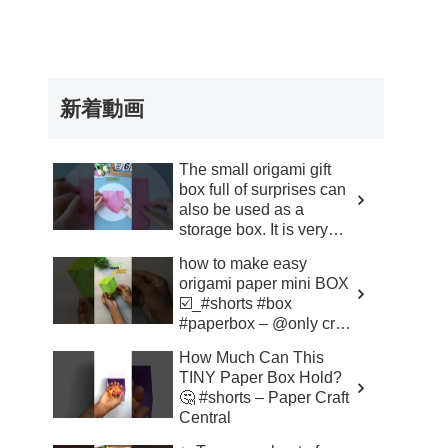
新着動画
The small origami gift
box full of surprises can
also be used as a
storage box. It is very
simpl – Xiaoda Funny
how to make easy
origami paper mini BOX
☑️_#shorts #box
#paperbox – @only craft
398
How Much Can This
TINY Paper Box Hold?
🤔 #shorts – Paper Craft
Central