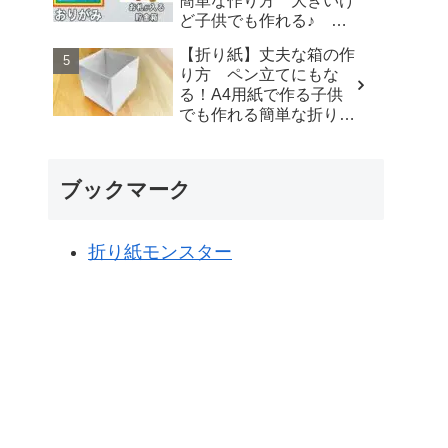
簡単な作り方 大きいけ
楽しい折り紙♪
ど子供でも作れる♪ 夏
休みの自由研究にもぜ
【折り紙】丈夫な箱の作
ひ！【おりがみ】 - ゆい
り方 ペン立てにもな
のおりがみ研究室
る！A4用紙で作る子供
でも作れる簡単な折り
方 origami box - ゆいの
おりがみ研究室
ブックマーク
折り紙モンスター