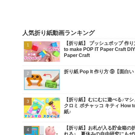
人気折り紙動画ランキング
【折り紙】 プッシュポップ 作り方 折
to make POP IT Paper Craft
Paper Craft
折り紙 Pop It 作り方 ⑨【面白
【折り紙】むにむに遊べる♪マシ
クロミ ポチャッコ キティ How to make Origami sanrio - SodaCatOrigami 楽しい折り
紙♪
【折り紙】お札が入る貯金箱の
れる♪ 夏休みの自由研究にもぜ