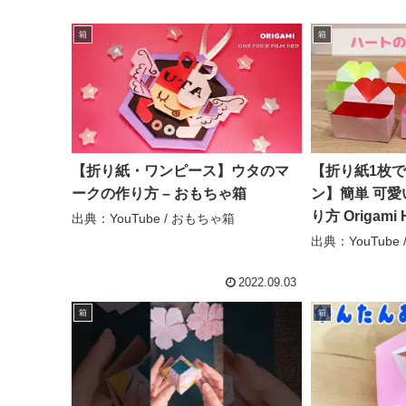
箱
箱
【折り紙・ワンピース】ウタのマ
【折り紙1枚で
ークの作り方 – おもちゃ箱
ン】簡単 可愛
り方 Origami 
出典：YouTube / おもちゃ箱
ぷらざ
出典：YouTube
2022.09.03
箱
箱