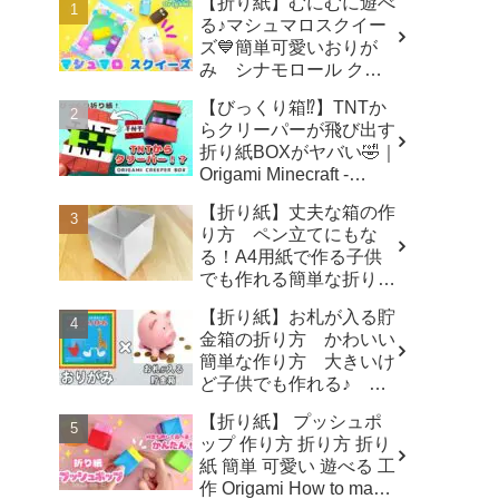
【折り紙】むにむに遊べ
る♪マシュマロスクイー
ズ💙簡単可愛いおりが
み シナモロール クロ
ミ ポチャッコ キティ
【びっくり箱⁉】TNTか
How to make Origami
らクリーパーが飛び出す
sanrio - SodaCatOrigami
折り紙BOXがヤバい🤣｜
楽しい折り紙♪
Origami Minecraft -
ORIGAMI LAND おりが
【折り紙】丈夫な箱の作
みランド
り方 ペン立てにもな
る！A4用紙で作る子供
でも作れる簡単な折り
方 origami box - ゆいの
【折り紙】お札が入る貯
おりがみ研究室
金箱の折り方 かわいい
簡単な作り方 大きいけ
ど子供でも作れる♪ 夏
休みの自由研究にもぜ
【折り紙】 プッシュポ
ひ！【おりがみ】 - ゆい
ップ 作り方 折り方 折り
のおりがみ研究室
紙 簡単 可愛い 遊べる 工
作 Origami How to make