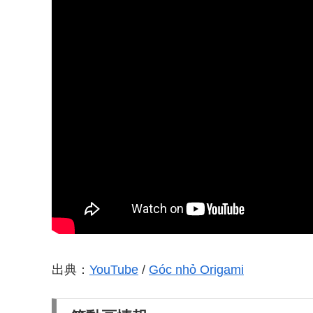
出典：
YouTube
/
Góc nhỏ Origami