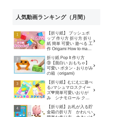
POP IT Paper Craft DIY
ボタン Pop It fidget - 折
り紙チャンネル Origami
人気動画ランキング（月間）
Paper Craft
【折り紙】 プッシュポ
ップ 作り方 折り方 折り
紙 簡単 可愛い 遊べる 工
作 Origami How to make
POP IT Paper Craft DIY
折り紙 Pop It 作り方
ボタン Pop It fidget - 折
⑨【面白い おもちゃ】
り紙チャンネル Origami
可愛い ボタン - おりがみ
Paper Craft
の箱（origami)
【折り紙】むにむに遊べ
る♪マシュマロスクイー
ズ💙簡単可愛いおりが
み シナモロール クロ
ミ ポチャッコ キティ
【折り紙】お札が入る貯
How to make Origami
金箱の折り方 かわいい
sanrio - SodaCatOrigami