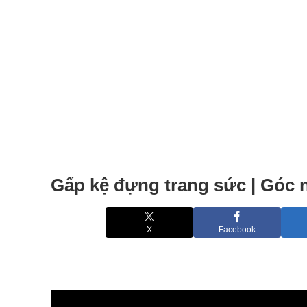
Gấp kệ đựng trang sức | Góc 
X
Facebook