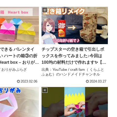
箱
できる バレンタイ
チップスターの空き箱で引出しボ
い ハートの箱③の折
ックスを作ってみました♪今回は
Heart box – おりがみ
100均の材料だけで作れます✨【空
き箱リメイク 折り紙 箱】 –
 / おりがみぷらざ
出典：YouTube / craft fam（ くらふと
ふぁむ）のハンドメイドチャンネル
craft fam（ くらふと ふぁむ）のハ
ンドメイドチャンネル
2023.02.06
2024.03.27
箱