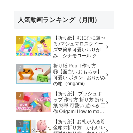
人気動画ランキング（月間）
【折り紙】むにむに遊べ
る♪マシュマロスクイー
ズ💙簡単可愛いおりが
み シナモロール クロ
ミ ポチャッコ キティ
折り紙 Pop It 作り方
How to make Origami
⑨【面白い おもちゃ】
sanrio - SodaCatOrigami
可愛い ボタン - おりがみ
楽しい折り紙♪
の箱（origami)
【折り紙】 プッシュポ
ップ 作り方 折り方 折り
紙 簡単 可愛い 遊べる 工
作 Origami How to make
POP IT Paper Craft DIY
【折り紙】お札が入る貯
ボタン Pop It fidget - 折
金箱の折り方 かわいい
り紙チャンネル Origami