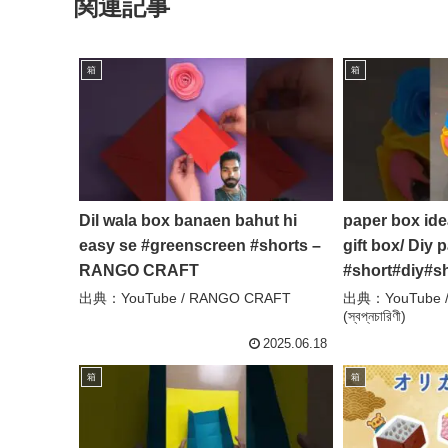
関連記事
箱
箱
Dil wala box banaen bahut hi
paper box ide
easy se #greenscreen #shorts –
gift box/ Diy 
RANGO CRAFT
#short#diy#s
#shortvideo#
出典：YouTube / RANGO CRAFT
出典：YouTube / 
(স্বপ্নচারিণী)
(স্বপ্নচারিণী)
2025.06.18
箱
箱