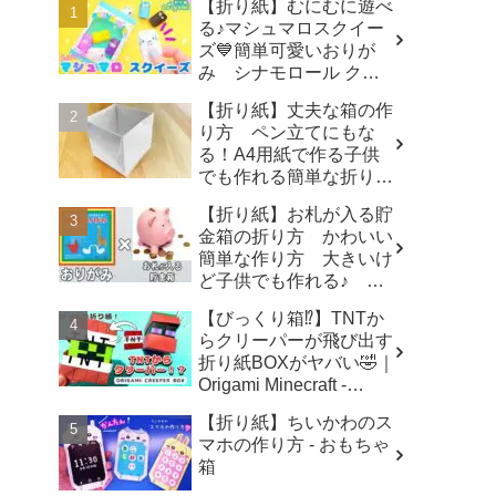
【折り紙】むにむに遊べ
る♪マシュマロスクイー
ズ💙簡単可愛いおりが
み シナモロール クロ
ミ ポチャッコ キティ
【折り紙】丈夫な箱の作
How to make Origami
り方 ペン立てにもな
sanrio - SodaCatOrigami
る！A4用紙で作る子供
楽しい折り紙♪
でも作れる簡単な折り
方 origami box - ゆいの
【折り紙】お札が入る貯
おりがみ研究室
金箱の折り方 かわいい
簡単な作り方 大きいけ
ど子供でも作れる♪ 夏
休みの自由研究にもぜ
【びっくり箱⁉】TNTか
ひ！【おりがみ】 - ゆい
らクリーパーが飛び出す
のおりがみ研究室
折り紙BOXがヤバい🤣｜
Origami Minecraft -
ORIGAMI LAND おりが
【折り紙】ちいかわのス
みランド
マホの作り方 - おもちゃ
箱