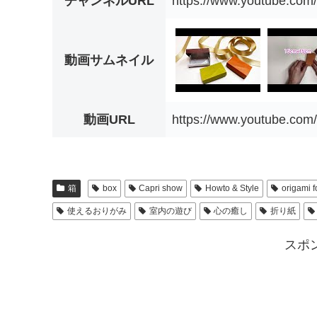
チャンネルURL
https://www.youtube.c
動画サムネイル
動画URL
https://www.youtube.com
箱
box
Capri show
Howto & Style
origami f
使えるおりがみ
室内の遊び
心の癒し
折り紙
スポ