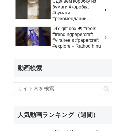
Сделаем коробку из
бумаги #коробка
#бумаги
#рекомендации
#художка – INKAR
DIY gift box 🎁 #reels
Handmade | DIY
#trendingpapercraft
#viralreels #papercraft
#explore – Rathod hinu
動画検索
人気動画ランキング（週間）