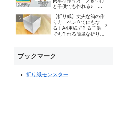
簡単な作り方 大きいけ
Paper Craft
ど子供でも作れる♪ 夏
休みの自由研究にもぜ
【折り紙】丈夫な箱の作
ひ！【おりがみ】 - ゆい
り方 ペン立てにもな
のおりがみ研究室
る！A4用紙で作る子供
でも作れる簡単な折り
方 origami box - ゆいの
おりがみ研究室
ブックマーク
折り紙モンスター