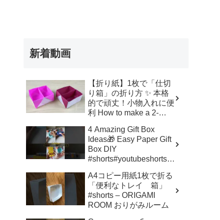
新着動画
【折り紙】1枚で「仕切
り箱」の折り方 ✨ 本格
的で頑丈！小物入れに便
利 How to make a 2-
Section Box | Partition
4 Amazing Gift Box
Box | 摺紙 分隔盒 | 종이
Ideas🎁 Easy Paper Gift
접기 – Origami hana’s
Box DIY
channel
#shorts#youtubeshorts#
diy#papercraft#aesthetic
A4コピー用紙1枚で折る
#fyp – Zayan mini
「便利なトレイ 箱」
creation
#shorts – ORIGAMI
ROOM おりがみルーム