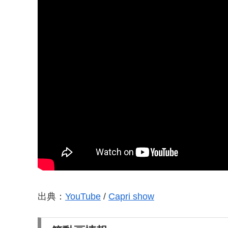
出典：
YouTube
/
Capri show