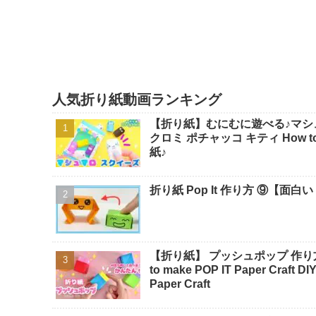
人気折り紙動画ランキング
【折り紙】むにむに遊べる♪マシ
クロミ ポチャッコ キティ How to make Origami sanrio - SodaCatOrigami 楽しい折り
紙♪
折り紙 Pop It 作り方 ⑨【面白
【折り紙】 プッシュポップ 作り方 折
to make POP IT Paper Craft
Paper Craft