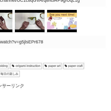
om/channel/UC1c8qGVArq8N5RP9gfUqL1g
/watch?v=g5jlsEPr678
olding
origami instruction
paper art
paper craft
毎日の楽しみ
ンサーリンク