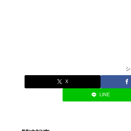
シ
X
LINE