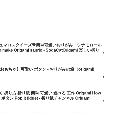
ュマロスクイーズ💙簡単可愛いおりがみ シナモロール
い おもちゃ】可愛い ボタン - おりがみの箱（origami)
り方 折り紙 簡単 可愛い 遊べる 工作 Origami How
 DIY ボタン Pop It fidget - 折り紙チャンネル Origami