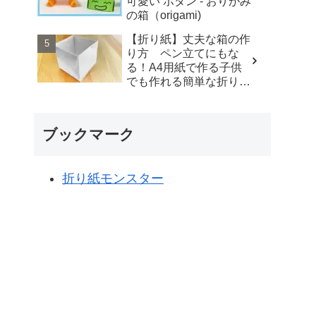
可愛い ボタン - おりがみ
Paper Craft
の箱（origami)
【折り紙】丈夫な箱の作
り方 ペン立てにもな
る！A4用紙で作る子供
でも作れる簡単な折り
方 origami box - ゆいの
おりがみ研究室
ブックマーク
折り紙モンスター