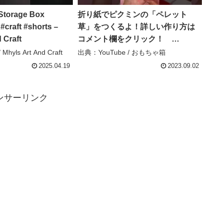
Storage Box
折り紙でピクミンの「ペレット
#craft #shorts –
草」をつくるよ！詳しい作り方は
 Craft
コメント欄をクリック！
#Shorts #折り紙 #おもちゃ箱#
hyls Art And Craft
出典：YouTube / おもちゃ箱
ピクミン #ペレット草 #花 – お
2025.04.19
2023.09.02
もちゃ箱
ンサーリンク