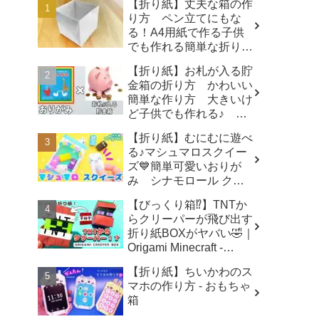
【折り紙】丈夫な箱の作
り方 ペン立てにもな
る！A4用紙で作る子供
でも作れる簡単な折り
方 origami box - ゆいの
【折り紙】お札が入る貯
おりがみ研究室
金箱の折り方 かわいい
簡単な作り方 大きいけ
ど子供でも作れる♪ 夏
休みの自由研究にもぜ
【折り紙】むにむに遊べ
ひ！【おりがみ】 - ゆい
る♪マシュマロスクイー
のおりがみ研究室
ズ💙簡単可愛いおりが
み シナモロール クロ
ミ ポチャッコ キティ
【びっくり箱⁉】TNTか
How to make Origami
らクリーパーが飛び出す
sanrio - SodaCatOrigami
折り紙BOXがヤバい🤣｜
楽しい折り紙♪
Origami Minecraft -
ORIGAMI LAND おりが
【折り紙】ちいかわのス
みランド
マホの作り方 - おもちゃ
箱