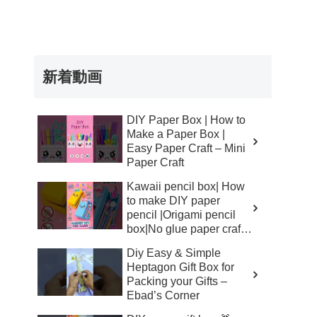
新着動画
DIY Paper Box | How to
Make a Paper Box |
Easy Paper Craft – Mini
Paper Craft
Kawaii pencil box| How
to make DIY paper
pencil |Origami pencil
box|No glue paper craft
🎀Cute craft –
Diy Easy & Simple
CrafteFaWaD
Heptagon Gift Box for
Packing your Gifts –
Ebad’s Corner