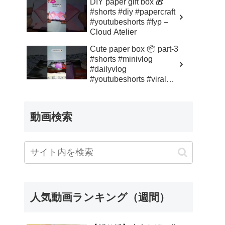
DIY paper gift box 🎁
#shorts #diy #papercraft
#youtubeshorts #fyp –
Cloud Atelier
Cute paper box 📦 part-3
#shorts #minivlog
#dailyvlog
#youtubeshorts #viral
#reels – Mr Black
動画検索
人気動画ランキング（週間）