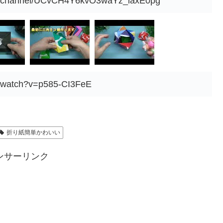
om/channel/UCvCH4Y6kvO3waYz_laxE0pg
m/watch?v=p585-CI3FeE
折り紙簡単かわいい
ンサーリンク