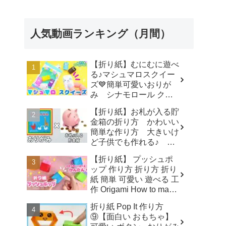
人気動画ランキング（月間）
【折り紙】むにむに遊べ
る♪マシュマロスクイー
ズ💙簡単可愛いおりが
み シナモロール クロ
ミ ポチャッコ キティ
【折り紙】お札が入る貯
How to make Origami
金箱の折り方 かわいい
sanrio - SodaCatOrigami
簡単な作り方 大きいけ
楽しい折り紙♪
ど子供でも作れる♪ 夏
休みの自由研究にもぜ
【折り紙】 プッシュポ
ひ！【おりがみ】 - ゆい
ップ 作り方 折り方 折り
のおりがみ研究室
紙 簡単 可愛い 遊べる 工
作 Origami How to make
POP IT Paper Craft DIY
折り紙 Pop It 作り方
ボタン Pop It fidget - 折
⑨【面白い おもちゃ】
り紙チャンネル Origami