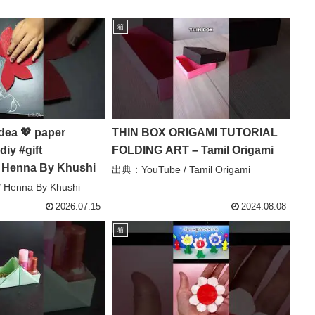
箱
idea 💖 paper
THIN BOX ORIGAMI TUTORIAL
diy #gift
FOLDING ART – Tamil Origami
– Henna By Khushi
出典：YouTube / Tamil Origami
Henna By Khushi
2026.07.15
2024.08.08
箱