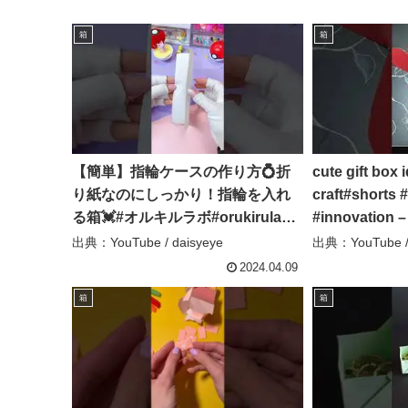
箱
箱
【簡単】指輪ケースの作り方💍折
cute gift box 
り紙なのにしっかり！指輪を入れ
craft#shorts #
る箱💓#オルキルラボ#orukirulab#
#innovation 
折り紙#origami#箱#かわいい#結婚
出典：YouTube / daisyeye
出典：YouTube / 
#プロポーズ#簡単#easy#指輪
2024.04.09
#ring – daisyeye
箱
箱