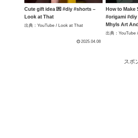
Cute gift idea 💌 #diy #shorts –
How to Make 
Look at That
#origami #diy 
Mhyls Art And
出典：YouTube / Look at That
出典：YouTube / M
2025.04.08
スポ