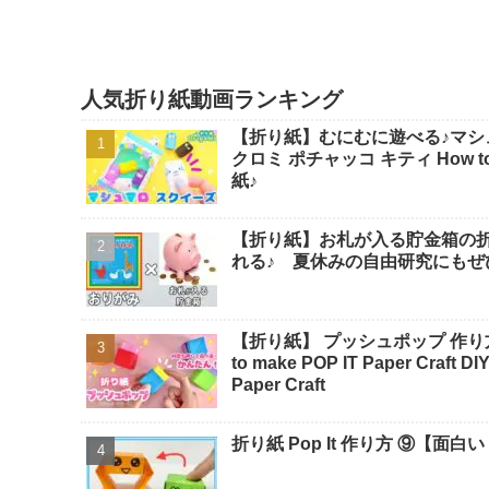
人気折り紙動画ランキング
【折り紙】むにむに遊べる♪マシ
クロミ ポチャッコ キティ How to make Origami sanrio - SodaCatOrigami 楽しい折り
紙♪
【折り紙】お札が入る貯金箱の
れる♪ 夏休みの自由研究にもぜ
【折り紙】 プッシュポップ 作り方 折
to make POP IT Paper Craft
Paper Craft
折り紙 Pop It 作り方 ⑨【面白